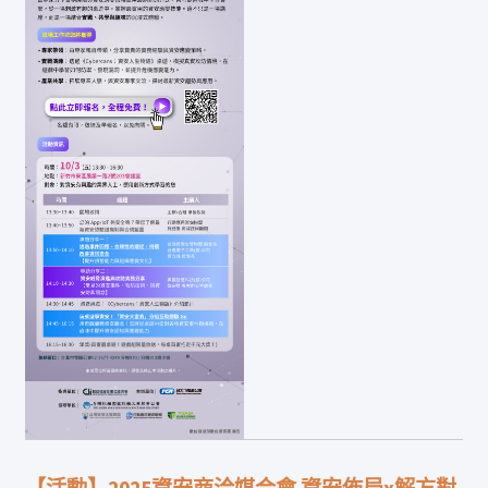
【活動】2025資安商洽媒合會 資安佈局x解方對